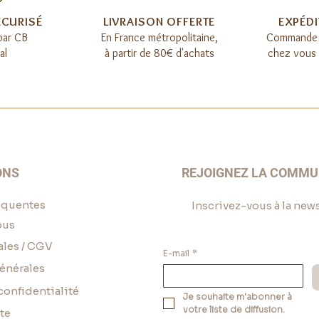
ÉCURISÉ
LIVRAISON OFFERTE​
EXPÉDI
par CB
E
n France métropolitaine,
Commande 
al
à partir de 80€ d'achats
chez vous o
ONS
REJOIGNEZ LA COMM
équentes
Inscrivez-vous à la news
ous
ales / CGV
E-mail
*
énérales
confidentialité
Je souhaite m'abonner à 
votre liste de diffusion.
te