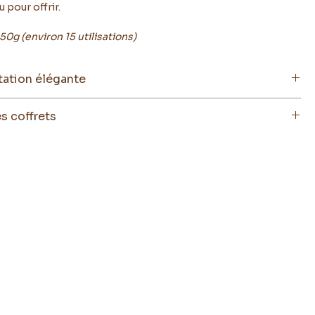
u pour offrir.
50g (environ 15 utilisations)
tation élégante
de cacao authentique réunies au cœur de différentes
s coffrets
que cuillère de cacao raconte une histoire, laissez-vous
ts chauds de Noël
 un voyage gustatif où chaque tasse est une célébration de
 : cacao à la châtaigne d'Ardèche AOP
bosse.
 : cacao aux notes de pain d'épices
rbe coffret en papier kraft recyclé, le coffret Le petit
acao avec petites guimauves artisanales
n cadeau élégant et attentionné pour les amateurs de
ud.
ts chauds gourmands
cao au caramel beurre salé d'Isigny AOP
cao à la noisette du Piémont IGP
ao à la vanille Bourbon de Madagascar