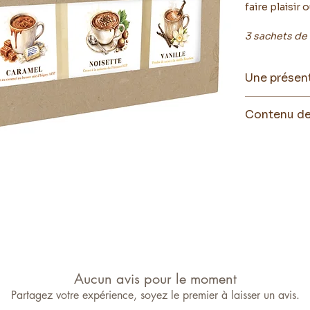
faire plaisir o
3 sachets de 
Une présen
Vos poudres 
Contenu de
sélections.
Parce que cha
Les chocola
emmener dans
Marron glacé
l'art de la ca
Sablé de Noël
Avec son supe
Guimauve : c
maître est u
chocolat cha
Les chocola
Caramel : ca
Noisette : ca
Vanille : cac
Aucun avis pour le moment
Partagez votre expérience, soyez le premier à laisser un avis.