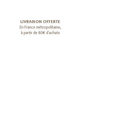
LIVRAISON OFFERTE​
E
n France métropolitaine,
à partir de 80€ d'achats
PRÉPARATION SOIGNÉE​
Chaque recette est préparée
à la main dans notre atelier
REJOIGNEZ LA COMMUNAUTÉ