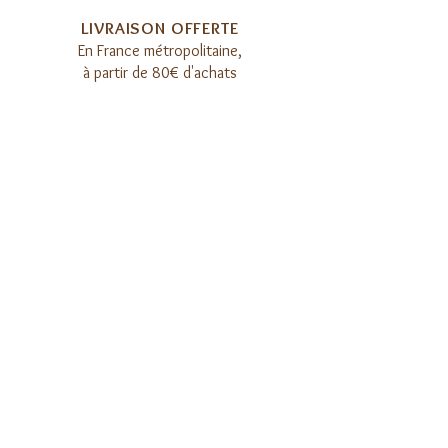
LIVRAISON OFFERTE​
E
n France métropolitaine,
à partir de 80€ d'achats
PRÉPARATION SOIGNÉE​
Chaque recette est préparée
à la main dans notre atelier
REJOIGNEZ LA COMMUNAUTÉ
Inscrivez-vous à la newsletter