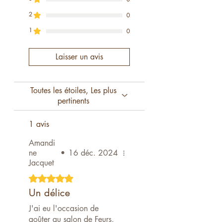
2
0
Une caresse pralinée à chaque
bouchée, pour petits et grands
1
0
gourmands !
Laisser un avis
Toutes les étoiles, Les plus
pertinents
1 avis
Amandi
ne
•
16 déc. 2024
Jacquet
Noté 5 sur 5.
Un délice
J'ai eu l'occasion de
goûter au salon de Feurs,