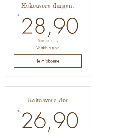
Kokoavore d'argent
28,9
28,90
€
Tous les mois
Valable 6 mois
Je m'abonne
Kokoavore d'or
26,9
26,90
€