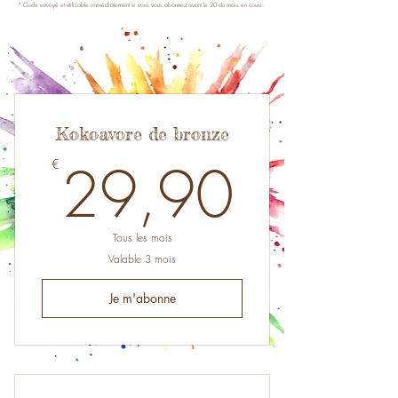
*
Code envoyé et utilisable immédiatement si vous vous abonnez avant le 20 du mois en cours.
Kokoavore de bronze
29,9
29,90
€
Tous les mois
Valable 3 mois
Je m'abonne