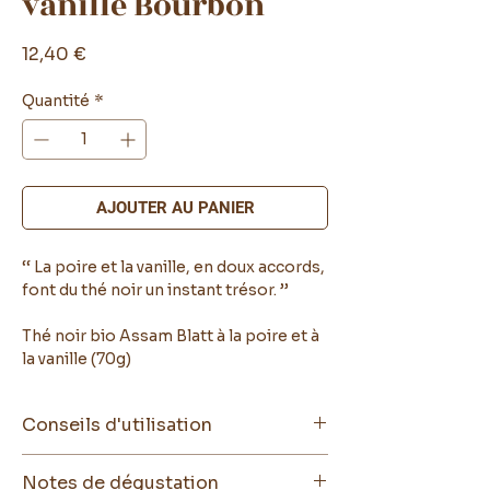
vanille Bourbon
Prix
12,40 €
Quantité
*
AJOUTER AU PANIER
‘‘ La poire et la vanille, en doux accords,
font du thé noir un instant trésor. ’’
Thé noir bio Assam Blatt à la poire et à
la vanille (70g)
Conseils d'utilisation
Chaud :
Notes de dégustation
Doser 3g de thé pour 200 mL d’eau