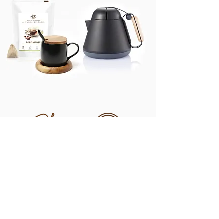
Fèves
Sans
biologiques
calories