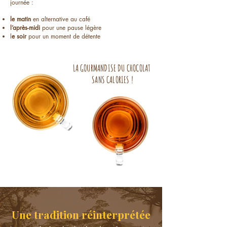
journée :
le matin
en alternative au café
l’après-midi
pour une pause légère
l
e soir
pour un moment de détente
LA GOURMANDISE DU CHOCOLAT
SANS CALORIES !
Une tradition réinterprétée
​
​