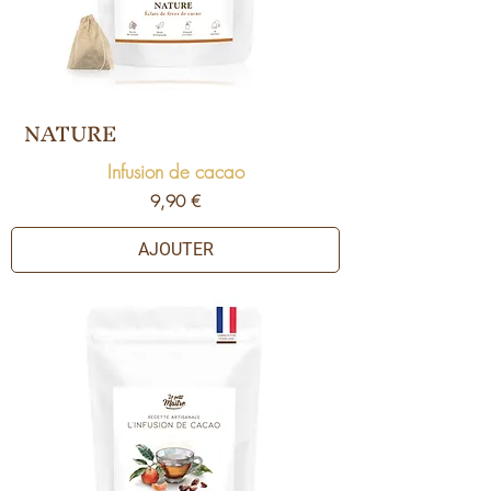
NATURE
Infusion de cacao
Prix
9,90 €
AJOUTER