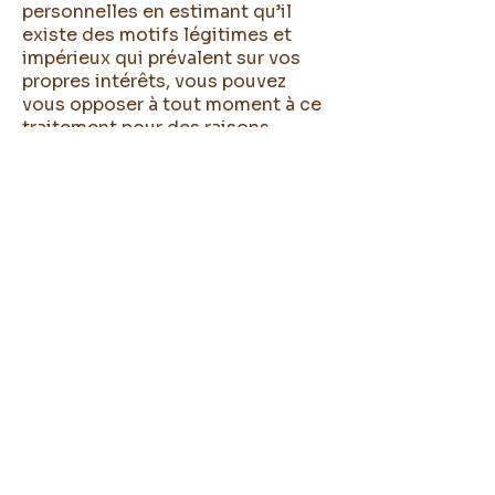
personnelles en estimant qu’il
existe des motifs légitimes et
impérieux qui prévalent sur vos
propres intérêts, vous pouvez
vous opposer à tout moment à ce
traitement pour des raisons
tenant à votre situation
particulière.
Si vous exercer ce droit
d’opposition, le traitement de vos
données cessera immédiatement.
Nous nous réservons, toutefois, le
droit de poursuivre le traitement
si nous parvenons à prouver que la
poursuite du traitement est
justifiée par des motifs légitimes
qui prévalent sur vos intérêts,
droits et libertés ou si la poursuite
permet la constatation, l’exercice
ou la défense de droits en justice.