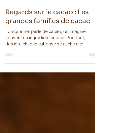
Le petit maître
Regards sur le cacao : Les
grandes familles de cacao
Lorsque l'on parle de cacao, on imagine
souvent un ingrédient unique. Pourtant,
derrière chaque cabosse se cache une
étonnante diversité de variétés, façonnées au
fil des siècles par la nature, les terroirs et les
hommes. Parmi elles, trois grandes familles
ont marqué l'histoire du cacao : le Forastero,
le Trinitario et le Criollo. Chacune possède
son propre caractère et contribue à la
richesse aromatique du cacao que nous
connaissons aujourd'hui.