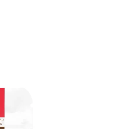
id :
e sachet avant chaque utilisation, dosez 2 cuillères à café pour
200 mL, verser progressivement le lait sur la poudre de
 mélangeant. Laisser infuser 3 minutes avant de déguster.
 pâtisserie, remplacez votre chocolat en poudre classique en
 touche d'originalité à vos préparations.