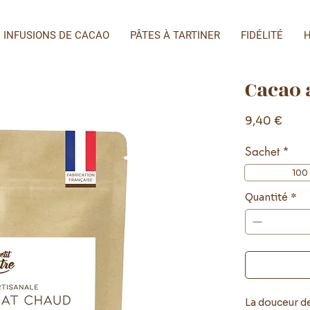
INFUSIONS DE CACAO
PÂTES À TARTINER
FIDÉLITÉ
H
Cacao 
Prix
9,40 €
Sachet
*
100
Quantité
*
La douceur d