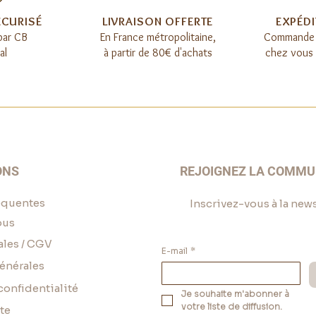
ÉCURISÉ
LIVRAISON OFFERTE​
EXPÉDI
par CB
E
n France métropolitaine,
Commande 
al
à partir de 80€ d'achats
chez vous o
ONS
REJOIGNEZ LA COMM
équentes
Inscrivez-vous à la news
ous
ales / CGV
E-mail
*
énérales
confidentialité
Je souhaite m'abonner à 
votre liste de diffusion.
te