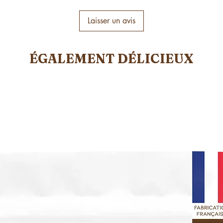
Déguster fro
Bien agiter l
Laisser un avis
une tasse de 
cacao tout en
ÉGALEMENT DÉLICIEUX
Cuisiner :
Idéal pour la
apportant une