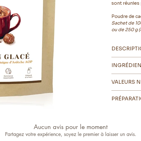
sont réunies 
Poudre de ca
Sachet de 100
ou de 250 g (
DESCRIPT
Notre châtai
INGRÉDIE
soigneusemen
Poudre de c
La saveur de 
VALEURS N
sucre de cann
40 % afin d'o
poudre de ca
cacao.
Pour 100 g
: 
* Issus de l’a
PRÉPARAT
Nous associon
saturées 1,9 g
obtenir le go
9,7 g ; sel 0,0
Déguster ch
Bien agiter l
une tasse de 
Aucun avis pour le moment
de cacao tout
Partagez votre expérience, soyez le premier à laisser un avis.