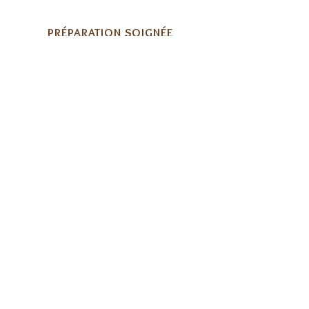
PRÉPARATION SOIGNÉE​
Chaque recette est préparée
à la main dans notre atelier
REJOIGNEZ LA COMMUNAUTÉ
Inscrivez-vous à la newsletter
E-mail
*
Abonnement
Je souhaite m'abonner à votre 
liste de diffusion.