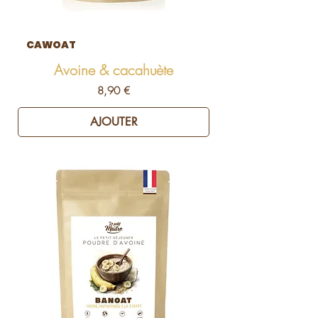
CAWOAT
Avoine & cacahuète
Prix
8,90 €
AJOUTER