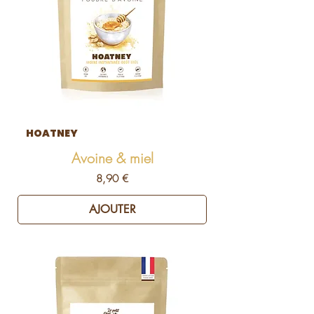
HOATNEY
Avoine & miel
Prix
8,90 €
AJOUTER