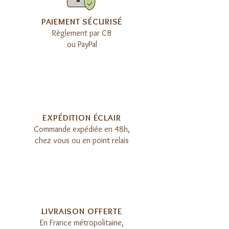
nutriments et aident à réguler le transit
intestinal.
​PAIEMENT SÉCURISÉ
Règlement par CB
Effet anti-inflammatoire
: Grâce aux
ou PayPal
flavonoïdes et autres composés, le
pollen d'abeille peut aider à réduire
l'inflammation chronique, bénéfique
pour les articulations et les tissus.
EXPÉDITION ÉCLAIR​
Commande expédiée en 48h,
chez vous ou en point relais
LIVRAISON OFFERTE​
E
n France métropolitaine,