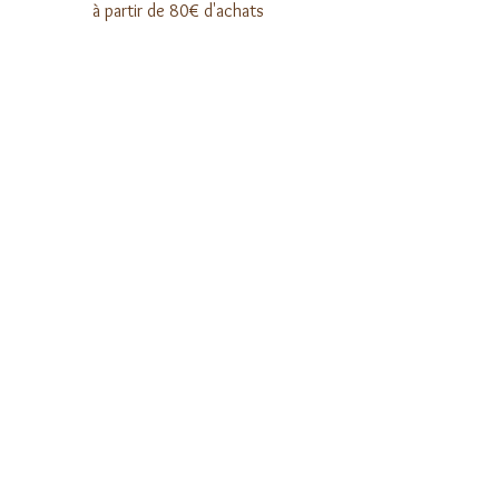
à partir de 80€ d'achats
PRÉPARATION SOIGNÉE​
Chaque recette est préparée
à la main dans notre atelier
REJOIGNEZ LA COMMUNAUTÉ
Inscrivez-vous à la newsletter
E-mail
*