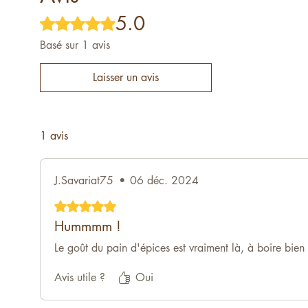
5.0
Noté 5 sur 5.
Basé sur 1 avis
Laisser un avis
1 avis
J.Savariat75
•
06 déc. 2024
Noté 5 sur 5.
Hummmm !
Le goût du pain d'épices est vraiment là, à boire bien
Avis utile ?
Oui