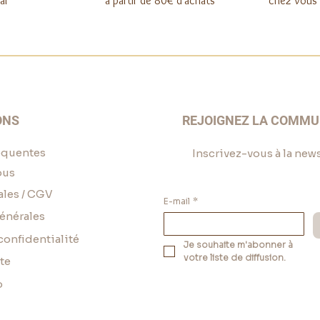
al
à partir de 80€ d'achats
chez vous o
ONS
REJOIGNEZ LA COMM
équentes
Inscrivez-vous à la news
ous
ales / CGV
E-mail
*
énérales
confidentialité
Je souhaite m'abonner à 
votre liste de diffusion.
te
o