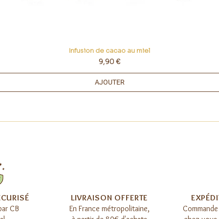
Infusion de cacao au miel
Prix
9,90 €
AJOUTER
ÉCURISÉ
LIVRAISON OFFERTE​
EXPÉDI
par CB
E
n France métropolitaine,
Commande 