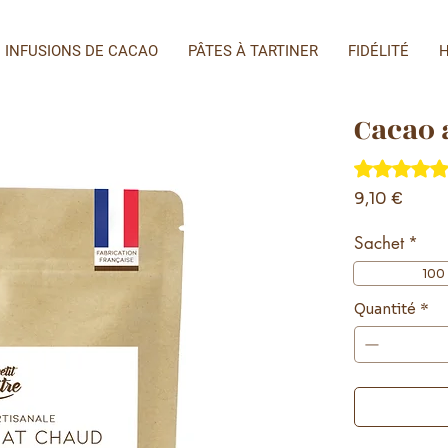
INFUSIONS DE CACAO
PÂTES À TARTINER
FIDÉLITÉ
H
Cacao 
La note est d
Prix
9,10 €
Sachet
*
100
Quantité
*