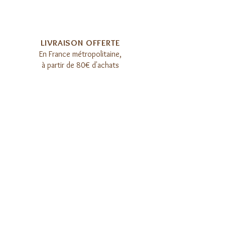
LIVRAISON OFFERTE​
E
n France métropolitaine,
à partir de 80€ d'achats
PRÉPARATION SOIGNÉE​
Chaque recette est préparée
à la main dans notre atelier
REJOIGNEZ LA COMMUNAUTÉ